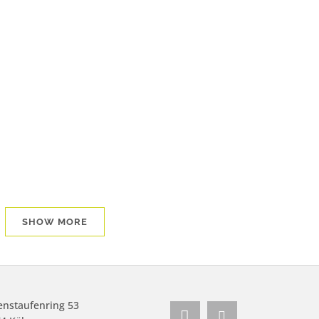
Hallo Herbst
Gesund durch den Herbst: Traditionelle Weisheiten
für moderne Menschen Wenn die ersten Blätter
golden schimmern und die Morgennebel aufziehen,
beginnt eine ganz besondere Zeit des Jahres. Der
Herbst lädt uns ein, langsamer zu werden und
bewusster zu leben. Doch was bedeutet...
SHOW MORE
nstaufenring 53