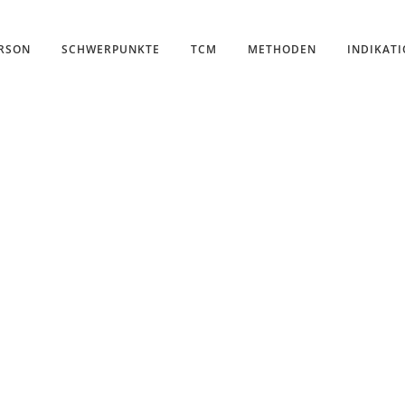
ERSON
SCHWERPUNKTE
TCM
METHODEN
INDIKAT
Xiǎo shǔ
kommt: