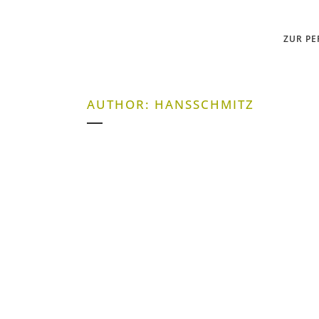
ZUR P
AUTHOR: HANSSCHMITZ
Yin, Yang und die fünf Elemente
Warum man bei Wut keinen Bissen runterbe