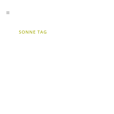
SONNE TAG
HELLO SUMMER
Der Sommer ist da! In der Chinesischen
Medizin sagt man, dass nach der
Sommersonnenwende die „kleine Hitze“
kommt, der dann die „große Hitze“