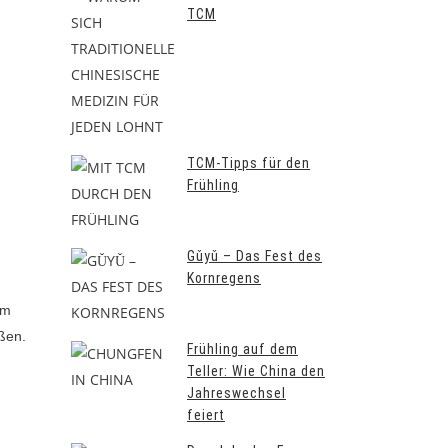
TCM
TCM-Tipps für den
Frühling
Gǔyǔ – Das Fest des
Kornregens
om
ßen.
Frühling auf dem
Teller: Wie China den
Jahreswechsel
feiert