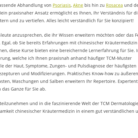
mfassende Abhandlung von
Psoriasis
,
Akne
bis hin zu
Rosacea
und d
in praxisnaher Ansatz ermöglicht es Ihnen, Ihr Verständnis für d
 und zu vertiefen. Alles leicht verständlich für Sie konzipiert!
leute anzusprechen, die ihr Wissen erweitern möchten oder das F
 Egal, ob Sie bereits Erfahrungen mit chinesischer Kräutermedizin
hen, diese Kurse bieten eine bereichernde Lernerfahrung für Sie. 
erung, welche ich Ihnen praxisnah anhand häufiger TCM-Muster
male der Haut, Symptome, Zungen- und Pulsdiagnose der häufigsten
ezepturen und Modifizierungen. Praktisches Know-how zu äußere
ten, Waschungen und Salben erweitern Ihr Repertoire. Expertent
 das Ganze für Sie ab.
teilzunehmen und in die faszinierende Welt der TCM Dermatologi
mkeit chinesischer Kräutermedizin in einem gut verständlichen 