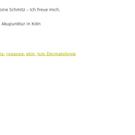
bine Schmitz – Ich freue mich.
d Akupunktur in Köln
is
,
rosacea
,
skin
,
tcm Dermatologie