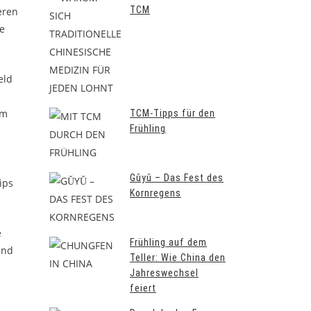
TCM
eren
ie
eld
Im
TCM-Tipps für den
Frühling
n
Gǔyǔ – Das Fest des
ips
Kornregens
e
Frühling auf dem
und
Teller: Wie China den
Jahreswechsel
feiert